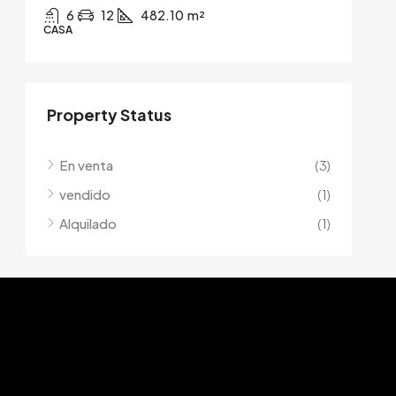
6
12
482.10
m²
CASA
Property Status
En venta
(3)
vendido
(1)
Alquilado
(1)