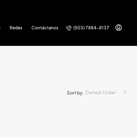
(503) 7884-8137
s
Redes
Contáctanos
Default Order
Sort by: