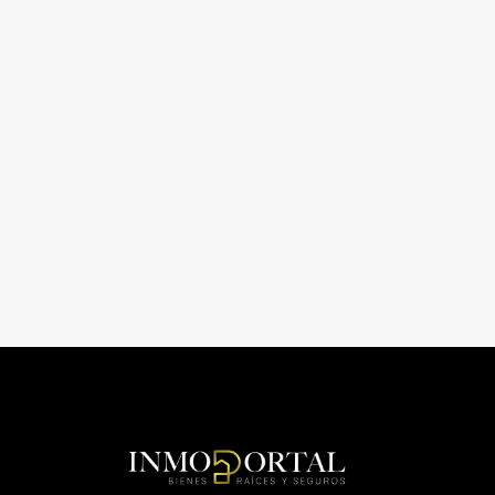
CASA
6
12
CASA