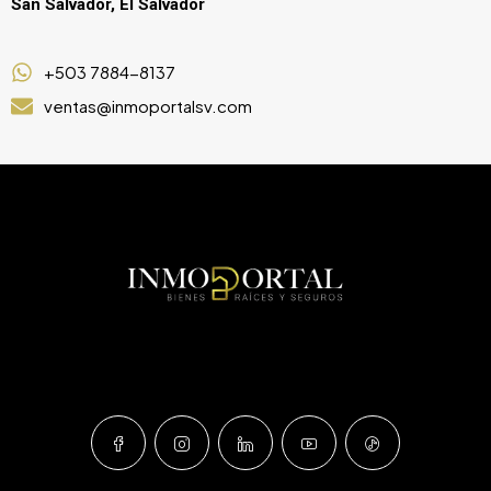
San Salvador, El Salvador
+503 7884-8137
ventas@inmoportalsv.com