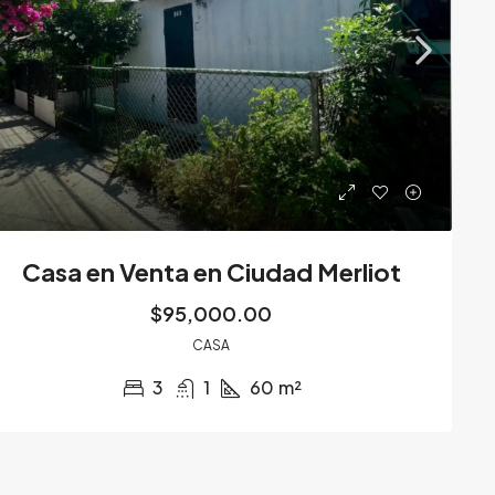
Casa en Venta en Ciudad Merliot
$95,000.00
,000.00
$490,000
CASA
3
1
60
m²
Casa en Venta en Ciudad Merliot
Casa en venta
Residencial 
La Libertad, Santa Tecla
Santa Tecla
3
1
60
m²