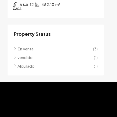
6
12
482.10
m²
CASA
Property Status
En venta
(3)
vendido
(1)
Alquilado
(1)