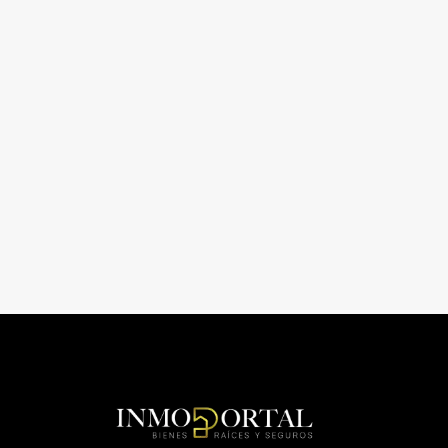
CASA
6
12
CASA