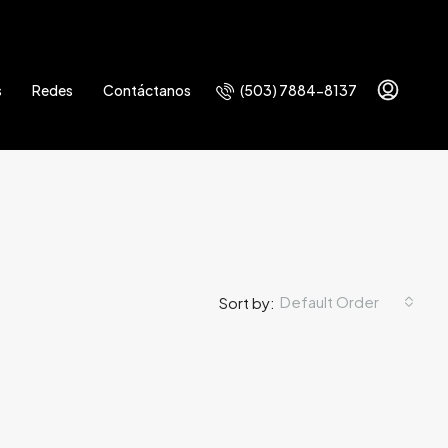
(503) 7884-8137
s
Redes
Contáctanos
Default Order
Sort by: