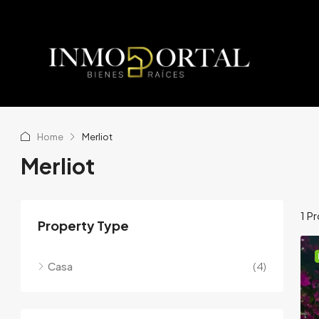
Home
Merliot
Merliot
1 P
Property Type
Casa
(4)