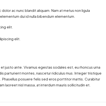
c dolor ac nunc blandit aliquam. Nam at metus non ligula
m elementum dui id nulla bibendum elementum.
ng elit.
piscing elit.
 et justo ante. Vivamus egestas sodales est, eu rhoncus urna
 parturient montes, nascetur ridiculus mus. Integer tristique
. Phasellus posuere felis sed eros porttitor mattis. Curabitur
am laoreet nisl massa, at interdum mauris sollicitudin et.