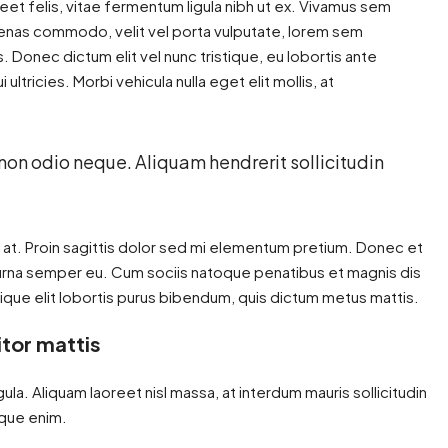
reet felis, vitae fermentum ligula nibh ut ex. Vivamus sem
ecenas commodo, velit vel porta vulputate, lorem sem
 Donec dictum elit vel nunc tristique, eu lobortis ante
ultricies. Morbi vehicula nulla eget elit mollis, at
 non odio neque. Aliquam hendrerit sollicitudin
n at. Proin sagittis dolor sed mi elementum pretium. Donec et
urna semper eu. Cum sociis natoque penatibus et magnis dis
tique elit lobortis purus bibendum, quis dictum metus mattis.
itor mattis
gula. Aliquam laoreet nisl massa, at interdum mauris sollicitudin
tique enim.