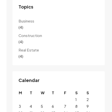
Topics
Business
(4)
Construction
(4)
Real Estate
(4)
Calendar
M
T
W
T
F
S
S
1
2
3
4
5
6
7
8
9