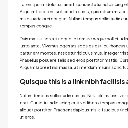
Lorem ipsum dolor sit amet, consectetur adipiscing eli
Aliquam hendrerit sollicitudin purus, quis rutrum mi a
malesuada orci congue. Nullam tempus sollicitudin curs
tempus congue.
Duis mattis laoreet neque, et ornare neque sollicitudi
justo ante. Vivamus egestas sodales est, eu rhoncus 
parturient montes, nascetur ridiculus mus. Integer tris
Phasellus posuere felis sed eros porttitor mattis. Curab
Aliquam laoreet nisl massa, at interdum mauris sollicitu
Quisque this is a link nibh facilisi
Nullam tempus sollicitudin cursus. Nulla elit mauris, vol
erat. Curabitur adipiscing erat vel libero tempus con
aliquet porttitor. Praesent dapibus, nisi a faucibus tin
ut eros.