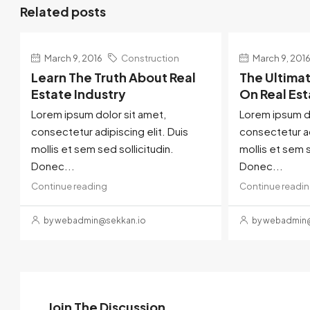
Related posts
March 9, 2016
Construction
March 9, 201
Learn The Truth About Real
The Ultima
Estate Industry
On Real Es
Lorem ipsum dolor sit amet,
Lorem ipsum do
consectetur adipiscing elit. Duis
consectetur ad
mollis et sem sed sollicitudin.
mollis et sem s
Donec...
Donec...
Continue reading
Continue readi
by webadmin@sekkan.io
by webadmin@
Join The Discussion