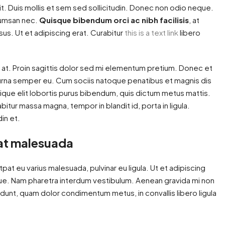
t. Duis mollis et sem sed sollicitudin. Donec non odio neque.
ccumsan nec.
Quisque bibendum orci ac nibh facilisis
, at
us. Ut et adipiscing erat. Curabitur
this is a text link
libero
n at. Proin sagittis dolor sed mi elementum pretium. Donec et
urna semper eu. Cum sociis natoque penatibus et magnis dis
tique elit lobortis purus bibendum, quis dictum metus mattis.
itur massa magna, tempor in blandit id, porta in ligula.
din et.
s at malesuada
utpat eu varius malesuada, pulvinar eu ligula. Ut et adipiscing
gue. Nam pharetra interdum vestibulum. Aenean gravida mi non
cidunt, quam dolor condimentum metus, in convallis libero ligula