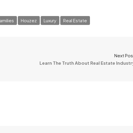
amilies
Houzez
Luxury
Real Estate
Next Pos
Learn The Truth About Real Estate Industr