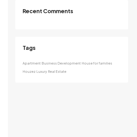
Recent Comments
Tags
Apartment
Business Development
House for families
Houzez
Luxury
Real Estate