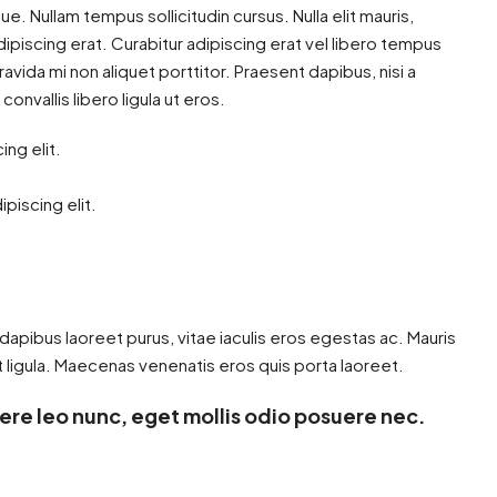
ngue. Nullam tempus sollicitudin cursus. Nulla elit mauris,
adipiscing erat. Curabitur adipiscing erat vel libero tempus
ida mi non aliquet porttitor. Praesent dapibus, nisi a
nvallis libero ligula ut eros.
ng elit.
piscing elit.
apibus laoreet purus, vitae iaculis eros egestas ac. Mauris
 ligula. Maecenas venenatis eros quis porta laoreet.
ere leo nunc, eget mollis odio posuere nec.