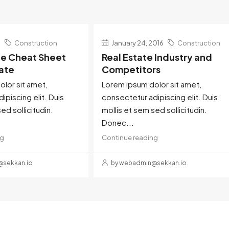
6
Construction
January 24, 2016
Construction
te Cheat Sheet
Real Estate Industry and
tate
Competitors
lor sit amet,
Lorem ipsum dolor sit amet,
ipiscing elit. Duis
consectetur adipiscing elit. Duis
ed sollicitudin.
mollis et sem sed sollicitudin.
Donec...
ng
Continue reading
sekkan.io
by webadmin@sekkan.io