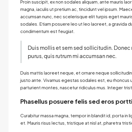
Proin suscipit, ex non sodales aliquam, ante mauris lao
magna, iaculis ut pretium ac, tincidunt vel ipsum. Ma
accumsan nunc, nec scelerisque elit turpis eget mauris.
sodales. Etiam posuere leo ut leo laoreet, a gravida dui 
condimentum est feugiat.
Duis mollis et sem sed sollicitudin. Donec
purus, quis rutrum mi accumsan nec.
Duis mattis laoreet neque, et ornare neque sollicitudi
justo ante. Vivamus egestas sodales est, eu rhoncus 
parturient montes, nascetur ridiculus mus. Integer tris
Phasellus posuere felis sed eros portt
Curabitur massa magna, tempor in blandit id, porta in li
et. Mauris risus lectus, tristique at nisl at, pharetra tris