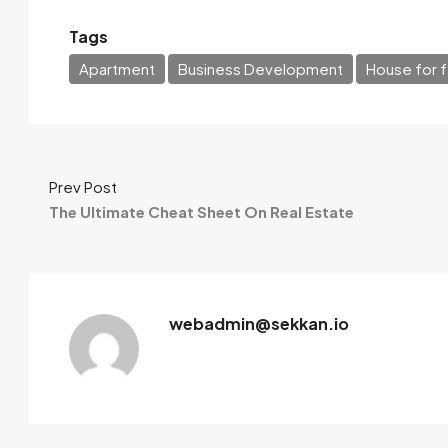
Tags
Apartment
Business Development
House for f
Prev Post
The Ultimate Cheat Sheet On Real Estate
webadmin@sekkan.io